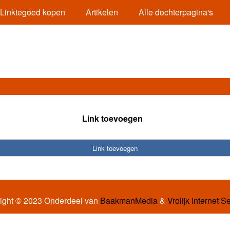
Linktegoed kopen
Artikelen
Alle dochterpagina's
Link toevoegen
Link toevoegen
ight © 2023 Onderdeel van
BaakmanMedia
&
Vrolijk Internet S