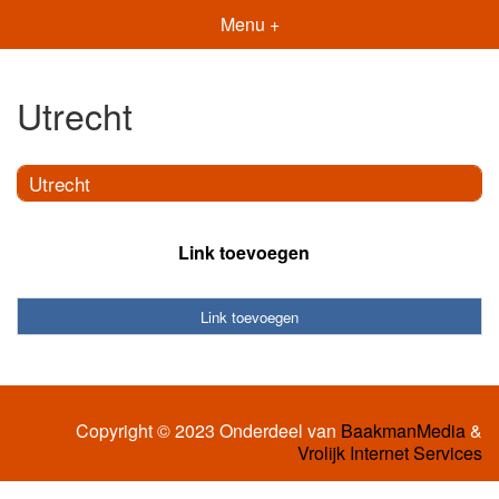
Menu +
Utrecht
Utrecht
Link toevoegen
Link toevoegen
Copyright © 2023 Onderdeel van
BaakmanMedia
&
Vrolijk Internet Services