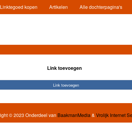
Linktegoed kopen
Artikelen
Alle dochterpagina's
Link toevoegen
Link toevoegen
ight © 2023 Onderdeel van
BaakmanMedia
&
Vrolijk Internet S